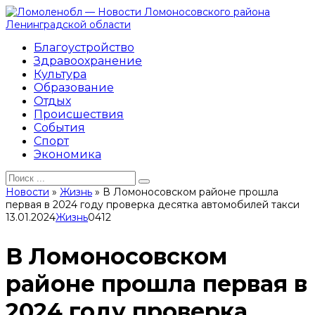
Перейти
к
контенту
Благоустройство
Здравоохранение
Культура
Образование
Отдых
Происшествия
События
Спорт
Экономика
Search
for:
Новости
»
Жизнь
»
В Ломоносовском районе прошла
первая в 2024 году проверка десятка автомобилей такси
13.01.2024
Жизнь
0
412
В Ломоносовском
районе прошла первая в
2024 году проверка