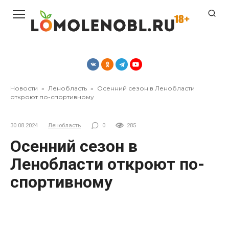
Перейти
к
контенту
Новости
»
Ленобласть
»
Осенний сезон в Ленобласти
откроют по-спортивному
30.08.2024
Ленобласть
0
285
Осенний сезон в
Ленобласти откроют по-
спортивному