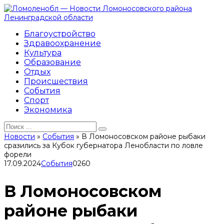
Перейти
к
контенту
Благоустройство
Здравоохранение
Культура
Образование
Отдых
Происшествия
События
Спорт
Экономика
Search
for:
Новости
»
События
»
В Ломоносовском районе рыбаки
сразились за Кубок губернатора Ленобласти по ловле
форели
17.09.2024
События
0
260
В Ломоносовском
районе рыбаки