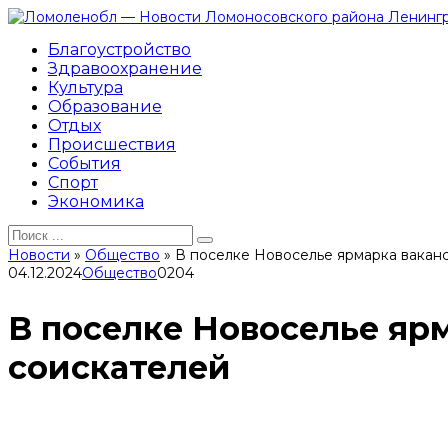
Перейти
к
Благоустройство
контенту
Здравоохранение
Культура
Образование
Отдых
Происшествия
События
Спорт
Экономика
Search
for:
Новости
»
Общество
»
В поселке Новоселье ярмарка вакан
04.12.2024
Общество
0
204
В поселке Новоселье яр
соискателей