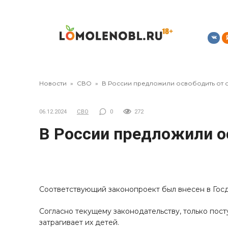
Перейти
к
контенту
Новости
»
СВО
»
В России предложили освободить от
06.12.2024
СВО
0
272
В России предложили о
Соответствующий законопроект был внесен в Госду
Согласно текущему законодательству, только пос
затрагивает их детей.