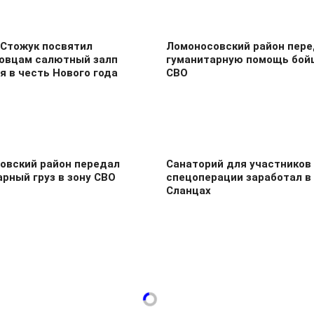
 Стожук посвятил
Ломоносовский район пер
овцам салютный залп
гуманитарную помощь бой
я в честь Нового года
СВО
овский район передал
Санаторий для участников
рный груз в зону СВО
спецоперации заработал в
Сланцах