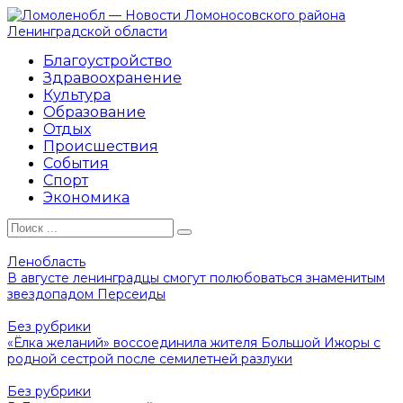
Перейти
к
контенту
Благоустройство
Здравоохранение
Культура
Образование
Отдых
Происшествия
События
Спорт
Экономика
Search
for:
Ленобласть
В августе ленинградцы смогут полюбоваться знаменитым
звездопадом Персеиды
Без рубрики
«Ёлка желаний» воссоединила жителя Большой Ижоры с
родной сестрой после семилетней разлуки
Без рубрики