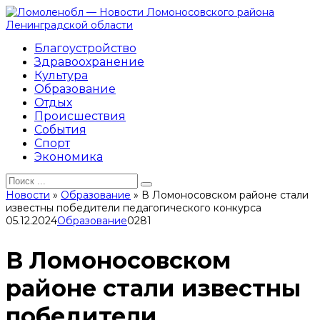
Перейти
к
контенту
Благоустройство
Здравоохранение
Культура
Образование
Отдых
Происшествия
События
Спорт
Экономика
Search
for:
Новости
»
Образование
»
В Ломоносовском районе стали
известны победители педагогического конкурса
05.12.2024
Образование
0
281
В Ломоносовском
районе стали известны
победители