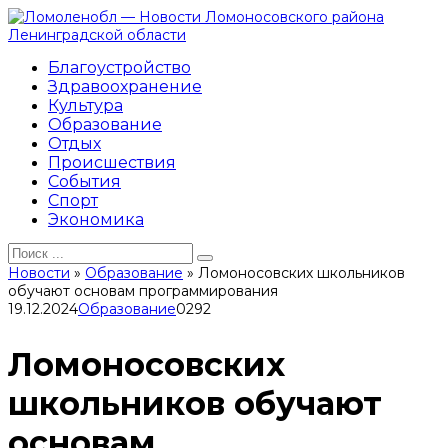
Перейти
к
контенту
Благоустройство
Здравоохранение
Культура
Образование
Отдых
Происшествия
События
Спорт
Экономика
Search
for:
Новости
»
Образование
»
Ломоносовских школьников
обучают основам программирования
19.12.2024
Образование
0
292
Ломоносовских
школьников обучают
основам